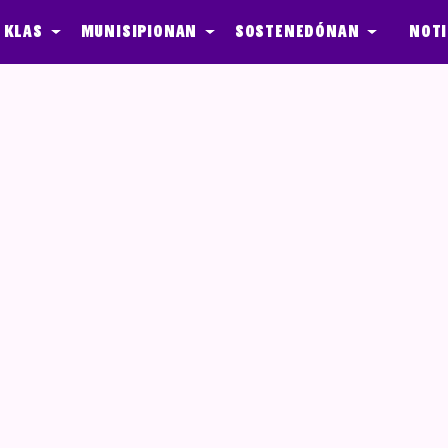
 klas
Munisipionan
Sostenedónan
Noti